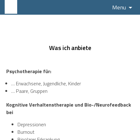
Sk
Menu
to
co
Was ich anbiete
Psychotherapie für:
… Erwachsene, Jugendliche, Kinder
… Paare, Gruppen
Kognitive Verhaltenstherapie und Bio-/Neurofeedback
bei
Depressionen
Burnout
Bipolarer Erkrankung